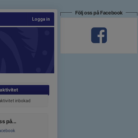
Följ oss på Facebook
Logga in
aktivitet
aktivitet inbokad
ss på...
acebook