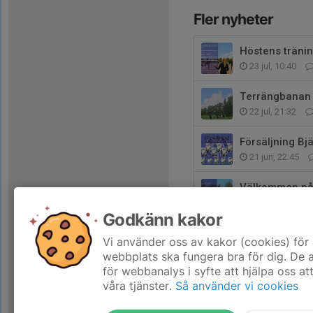
Fler nyheter
Höstens tränin
23 jul, 10:40
Terrängbanan ä
22 jul, 21:32
Försäljning Bj
21 jun, 22:45
Välkommen på 
10 maj, 14:27
Godkänn kakor
🏗️ Nu bygger 
Vi använder oss av kakor (cookies) för 
5 maj, 21:35
webbplats ska fungera bra för dig. De
för webbanalys i syfte att hjälpa oss at
våra tjänster.
Så använder vi cookies