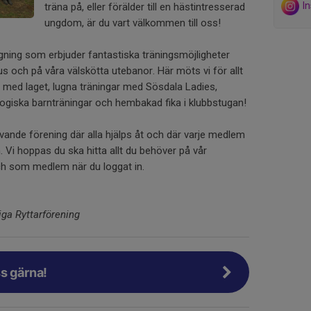
I
träna på, eller förälder till en hästintresserad
ungdom, är du vart välkommen till oss!
ggning som erbjuder fantastiska träningsmöjligheter
hus och på våra välskötta utebanor. Här möts vi för allt
ar med laget, lugna träningar med Sösdala Ladies,
gogiska barnträningar och hembakad fika i klubbstugan!
vande förening där alla hjälps åt och där varje medlem
n. Vi hoppas du ska hitta allt du behöver på vår
h som medlem när du loggat in.
iga Ryttarförening
s gärna!