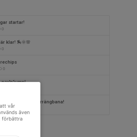
gar startar!
0
r klar! 🏇🌞🌸
0
ärechips
0
pay'n'jump!
0
vi klubbens egna terrängbana!
att vår
0
 används även
t förbättra