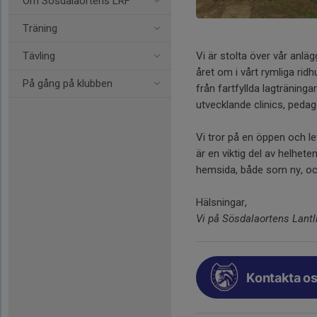
Om Sösdalaortens LRF
Träning
Tävling
Vi är stolta över vår anlä
året om i vårt rymliga rid
På gång på klubben
från fartfyllda lagträning
utvecklande clinics, peda
Vi tror på en öppen och le
är en viktig del av helhete
hemsida, både som ny, oc
Hälsningar,
Vi på Sösdalaortens Lantl
Kontakta os