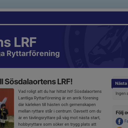
ns LRF
a Ryttarförening
l Sösdalaortens LRF!
Nästa 
Vad roligt att du har hittat hit! Sösdalaortens
Ingen 
Lantliga Ryttarförening är en anrik förening
där kärleken till hästen och gemenskapen
mellan ryttare står i centrum. Oavsett om du
Följ o
är en tävlingsryttare på väg mot nästa start,
F
hobbyryttare som söker en trygg plats att