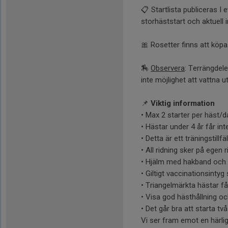
📋 Startlista publiceras I
storhäststart och aktuell i
🎀 Rosetter finns att köpas
🏇
Observera
: Terrängdele
inte möjlighet att vattna 
📌
Viktig information
• Max 2 starter per häst/d
• Hästar under 4 år får inte
• Detta är ett träningstillfä
• All ridning sker på egen r
• Hjälm med hakband och s
• Giltigt vaccinationsinty
• Triangelmärkta hästar får
• Visa god hästhållning o
• Det går bra att starta t
Vi ser fram emot en härlig