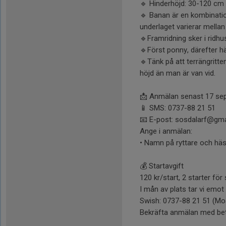
🔹 Hinderhöjd: 30-120 cm 
🔹 Banan är en kombinatio
underlaget varierar mellan
🔹Framridning sker i ridh
🔹Först ponny, därefter h
🔹Tänk på att terrängritten
höjd än man är van vid.
📩 Anmälan senast 17 sept
📱 SMS: 0737-88 21 51
📧 E-post: sosdalarf@gm
Ange i anmälan:
• Namn på ryttare och häs
💰 Startavgift
120 kr/start, 2 starter f
I mån av plats tar vi emot
Swish: 0737-88 21 51 (Moa
Bekräfta anmälan med bet