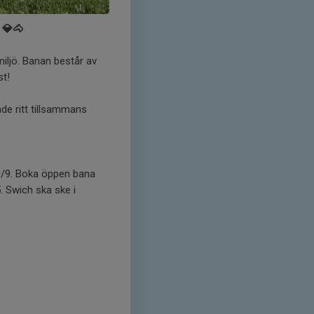
 💎🐴
 miljö. Banan består av
st!
nde ritt tillsammans
19/9. Boka öppen bana
. Swich ska ske i