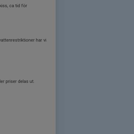
ss, ca tid för
ttenrestriktioner har vi
ler priser delas ut.