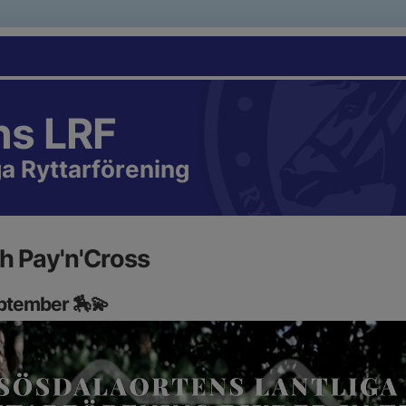
ns LRF
a Ryttarförening
h Pay'n'Cross
ptember 🏇💫