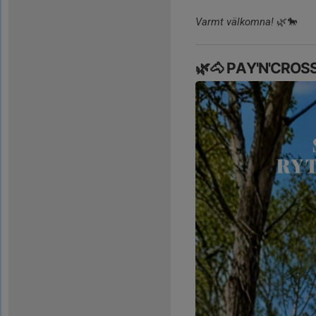
Varmt välkomna!
🌿🐎
🌿🐴 PAY'N'CROSS 