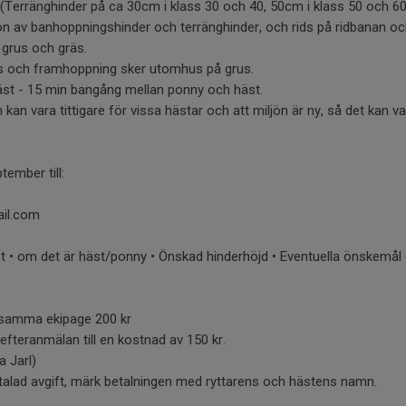
(Terränghinder på ca 30cm i klass 30 och 40, 50cm i klass 50 och 60
n av banhoppningshinder och terränghinder, och rids på ridbanan och
 grus och gräs.
us och framhoppning sker utomhus på grus.
äst - 15 min bangång mellan ponny och häst.
 kan vara tittigare för vissa hästar och att miljön är ny, så det kan va
ember till:
ail.com
t • om det är häst/ponny • Önskad hinderhöjd • Eventuella önskemål
ör samma ekipage 200 kr
 efteranmälan till en kostnad av 150 kr.
 Jarl)
alad avgift, märk betalningen med ryttarens och hästens namn.