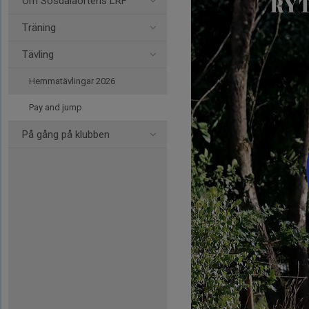
Om Sösdalaortens LRF
Träning
Tävling
Hemmatävlingar 2026
Pay and jump
På gång på klubben