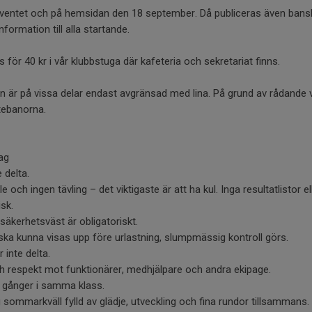
 eventet och på hemsidan den 18 september. Då publiceras även banski
nformation till alla startande.
 för 40 kr i vår klubbstuga där kafeteria och sekretariat finns.
n är på vissa delar endast avgränsad med lina. På grund av rådande va
utebanorna.
ag
 delta.
lle och ingen tävling – det viktigaste är att ha kul. Inga resultatlistor el
isk.
äkerhetsväst är obligatoriskt.
g ska kunna visas upp före urlastning, slumpmässig kontroll görs.
 inte delta.
ch respekt mot funktionärer, medhjälpare och andra ekipage.
vå gånger i samma klass.
 sommarkväll fylld av glädje, utveckling och fina rundor tillsammans.