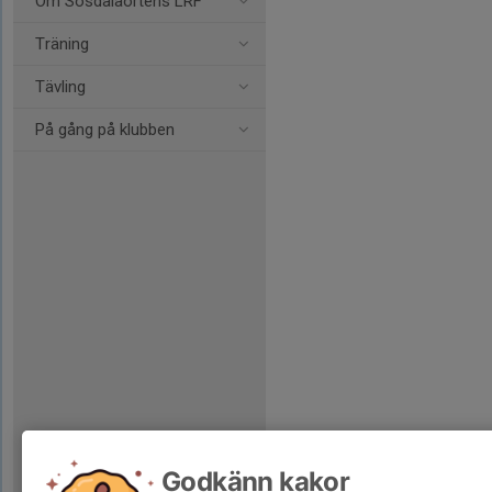
Om Sösdalaortens LRF
Träning
Tävling
På gång på klubben
Godkänn kakor