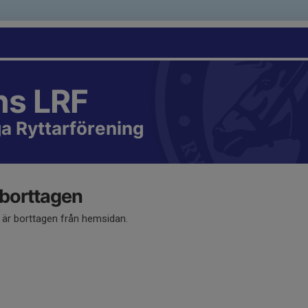
ns LRF
a Ryttarförening
 borttagen
å är borttagen från hemsidan.