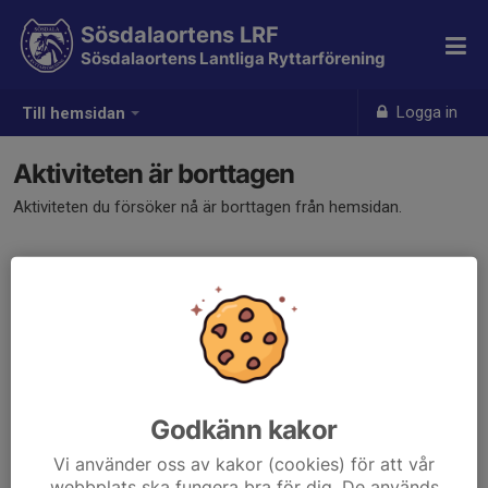
Sösdalaortens LRF
Sösdalaortens Lantliga Ryttarförening
Logga in
Till hemsidan
Aktiviteten är borttagen
Aktiviteten du försöker nå är borttagen från hemsidan.
Godkänn kakor
Vi använder oss av kakor (cookies) för att vår
webbplats ska fungera bra för dig. De används