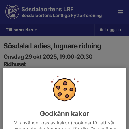
Sösdalaortens LRF
Sösdalaortens Lantliga Ryttarförening
Logga in
Till hemsidan
Sösdala Ladies, lugnare ridning
Onsdag 29 okt 2025, 19:00-20:30
Ridhuset
Samling: 19:00
Godkänn kakor
Vi använder oss av kakor (cookies) för att vår
webbplats ska fungera bra för dig. De används