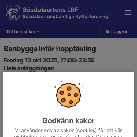
Sösdalaortens LRF
Sösdalaortens Lantliga Ryttarförening
Logga in
Till hemsidan
Banbygge inför hopptävling
Fredag 10 okt 2025, 17:00-23:59
Hela anläggningen
Samling: 17:00
Godkänn kakor
Vi använder oss av kakor (cookies) för att vår
webbplats ska fungera bra för dig. De används